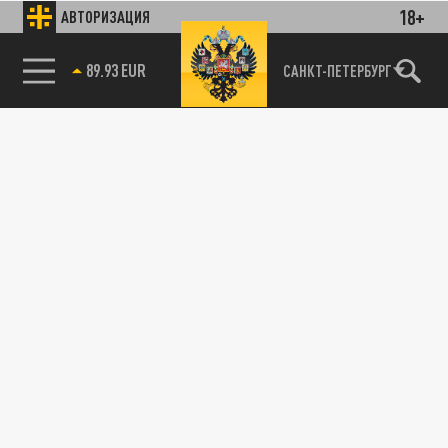
18+
АВТОРИЗАЦИЯ
85.64 BRENT
САНКТ-ПЕТЕРБУРГ
89.93 EUR