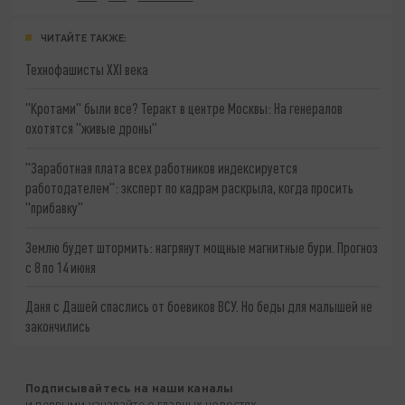
ЧИТАЙТЕ ТАКЖЕ:
Технофашисты XXI века
"Кротами" были все? Теракт в центре Москвы: На генералов
охотятся "живые дроны"
"Заработная плата всех работников индексируется
работодателем": эксперт по кадрам раскрыла, когда просить
"прибавку"
Землю будет штормить: нагрянут мощные магнитные бури. Прогноз
с 8 по 14 июня
Даня с Дашей спаслись от боевиков ВСУ. Но беды для малышей не
закончились
Подписывайтесь на наши каналы
и первыми узнавайте о главных новостях