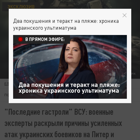
ЭКСКЛЮЗИВ
Два покушения и теракт на пляже: хроника
украинского ультиматума
В ПРЯМОМ ЭФИРЕ:
ФОТО: FREEPIK
ЕЛЕНА ШМАКОВА
08 ИЮНЯ 08:20
ПОДПИШИТЕСЬ:
"Последние гастроли" ВСУ: военные
эксперты раскрыли причины усиленных
атак украинских боевиков на Питер и