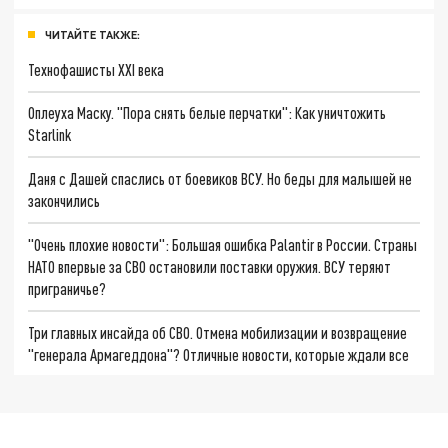
ЧИТАЙТЕ ТАКЖЕ:
Технофашисты XXI века
Оплеуха Маску. "Пора снять белые перчатки": Как уничтожить
Starlink
Даня с Дашей спаслись от боевиков ВСУ. Но беды для малышей не
закончились
"Очень плохие новости": Большая ошибка Palantir в России. Страны
НАТО впервые за СВО остановили поставки оружия. ВСУ теряют
приграничье?
Три главных инсайда об СВО. Отмена мобилизации и возвращение
"генерала Армагеддона"? Отличные новости, которые ждали все