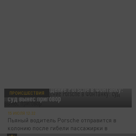
Смертельное падение Porsche в Фонтанку:
ПРОИСШЕСТВИЯ
суд вынес приговор
15 ИЮЛЯ 12:32
Пьяный водитель Porsche отправится в
колонию после гибели пассажирки в
Фонтанке.