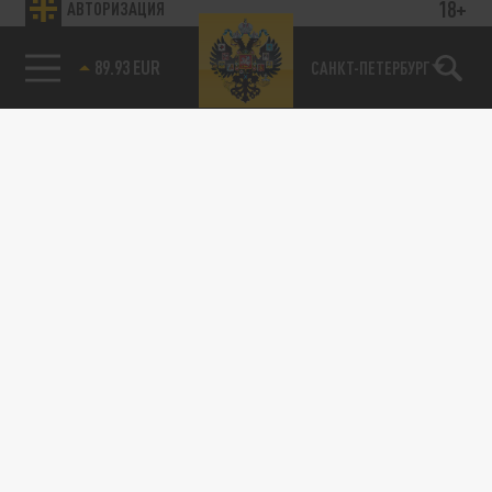
18+
АВТОРИЗАЦИЯ
85.64 BRENT
САНКТ-ПЕТЕРБУРГ
ПРОИСШЕСТВИЯ
Поездка на Украину, внезапная смерть и
ФБР: что произошло с Линдси Грэмом*
13 ИЮЛЯ 20:41
Умер один из главных русофобов в Сенате
США: что известно о смерти Линдси Грэма*
и почему вокруг нее возникли...
Красивое фото стоило жизни: двое