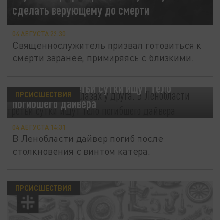
сделать верующему до смерти
04 АВГУСТА 22:30
Священнослужитель призвал готовиться к
смерти заранее, примиряясь с близкими.
Обезглавлен на глазах у друга. В
Ленобласти третьи сутки ищут тело
ПРОИСШЕСТВИЯ
погибшего дайвера
04 АВГУСТА 14:31
В Ленобласти дайвер погиб после
столкновения с винтом катера.
ПРОИСШЕСТВИЯ