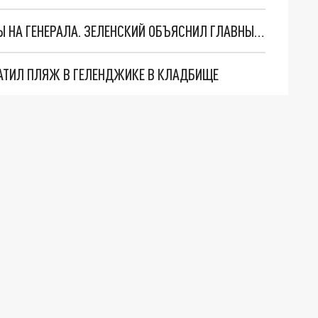
"МЫ ВАС ЗАСТАВИМ": ЖУТКИЕ ДЕТАЛИ ОХОТЫ НА ГЕНЕРАЛА. ЗЕЛЕНСКИЙ ОБЪЯСНИЛ ГЛАВНЫЙ СМЫСЛ ТЕРАКТА В ЦЕНТРЕ МОСКВЫ
АТИЛ ПЛЯЖ В ГЕЛЕНДЖИКЕ В КЛАДБИЩЕ