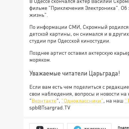
В Одессе скончался актер Василий Скром
фильме "Приключения Электроника". Об 
жизнь".
По информации СМИ, Скромный родился в
детской картины, он снимался и в других
студии при Одесской киностудии.
Позднее артист оставил актерскую карьер
моряком.
Уважаемые читатели Царьграда!
Если вам есть чем поделиться с редакци
свои наблюдения, вопросы и новости на
"
Вконтакте
",
"Одноклассники"
, на наш
"
spb@Tsargrad.TV
Подпи