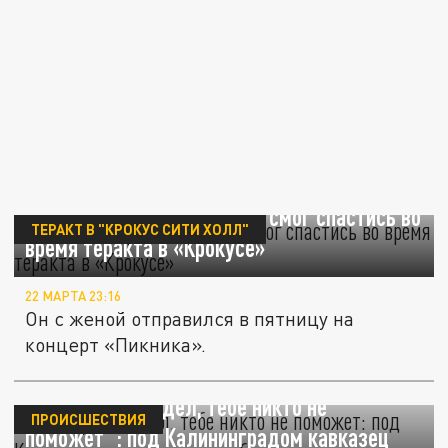
Комментатор Виктор Гусев смог спастись во
ТЕРАКТ В "КРОКУС СИТИ ХОЛЛ"
время теракта в «Крокусе»
22 МАРТА 23:16
Он с женой отправился в пятницу на
концерт «Пикника».
"Я в тюрьме сидел, тебе никто не
ПРОИСШЕСТВИЯ
поможет": под Калининградом кавказец