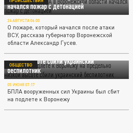
ПРОИСШЕСТВИЯ
начался пожар с детонацией
24 АВГУСТА 06:00
О пожаре, который начался после атаки
ВСУ, рассказа губернатор Воронежской
области Александр Гусев.
Гусев: на подлете к Воронежу на предельно
низкой высоте сбили украинский
ОБЩЕСТВО
беспилотник
05 ИЮНЯ 07:17
БПЛА вооруженных сил Украины был сбит
на подлете к Воронежу