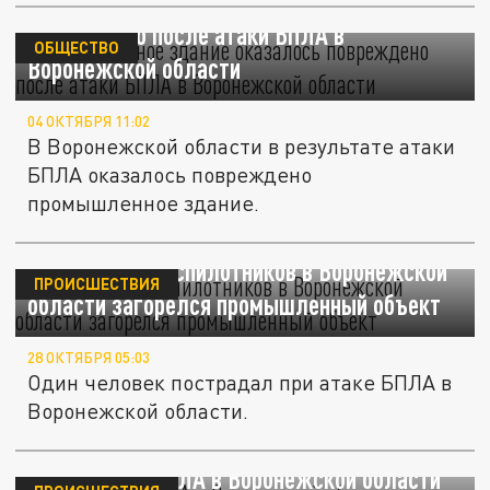
Промышленное здание оказалось
повреждено после атаки БПЛА в
ОБЩЕСТВО
Воронежской области
04 ОКТЯБРЯ 11:02
В Воронежской области в результате атаки
БПЛА оказалось повреждено
промышленное здание.
После атаки беспилотников в Воронежской
ПРОИСШЕСТВИЯ
области загорелся промышленный объект
28 ОКТЯБРЯ 05:03
Один человек пострадал при атаке БПЛА в
Воронежской области.
После атаки БПЛА в Воронежской области