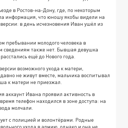
езде в Ростов-на-Дону, где, по некоторым
ла информация, что юношу якобы видели на
 версии: в день исчезновения Иван ушёл из
ом пребывании молодого человека в
м сведениям также нет. Бывшая девушка
расстались ещё до Нового года.
версии возможного ухода к матери,
давно не живут вместе, мальчика воспитывал
оша к матери не приезжал.
ия аккаунт Ивана проявил активность в
 время телефон находился в зоне доступа: на
овода молчали.
ует с полицией и волонтёрами. Родные
ольного ухода в армию, однако и она не