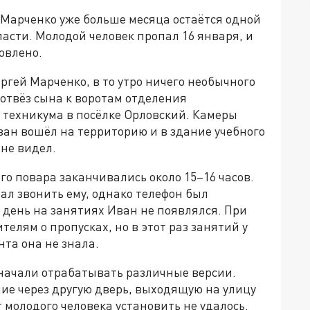
 Марченко уже больше месяца остаётся одной
ласти. Молодой человек пропал 16 января, и
овлено.
ергей Марченко, в то утро ничего необычного
 отвёз сына к воротам отделения
 техникума в посёлке Орловский. Камеры
ан вошёл на территорию и в здание учебного
 не видел.
го повара заканчивались около 15–16 часов.
ал звонить ему, однако телефон был
т день на занятиях Иван не появлялся. При
телям о пропусках, но в этот раз занятий у
нта она не знала.
начали отрабатывать различные версии.
ие через другую дверь, выходящую на улицу
молодого человека установить не удалось.