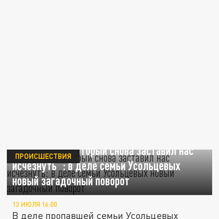
"Хвала Богу, который снова заставил нас
ПРОИСШЕСТВИЯ
исчезнуть": в деле семьи Усольцевых
новый загадочный поворот
13 ИЮЛЯ 16:00
В деле пропавшей семьи Усольцевых