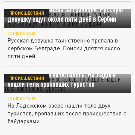
Таинственно исчезла за границей. Русскую
ПРОИСШЕСТВИЯ
девушку ищут около пяти дней в Сербии
30 ИЮЛЯ 07:40
Русская девушка таинственно пропала в
сербском Белграде. Поиски длятся около
пяти дней.
Надежды почти не осталось. На Ладоге
ПРОИСШЕСТВИЯ
нашли тела пропавших туристов
23 ИЮЛЯ 13:19
На Ладожском озере нашли тела двух
туристов, пропавших после происшествия с
байдарками.
В деле пропавшего Усольцева появились