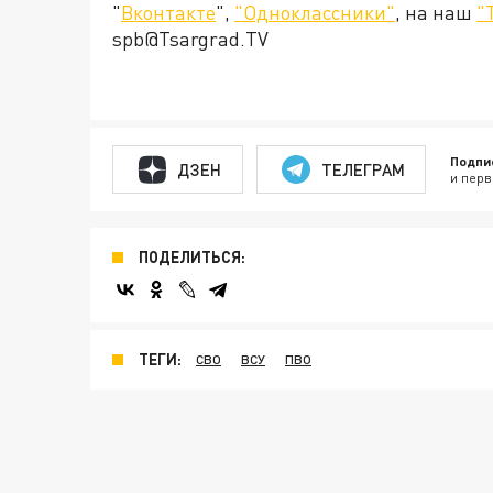
"
Вконтакте
",
"Одноклассники"
, на наш
"
spb@Tsargrad.TV
Подпи
ДЗЕН
ТЕЛЕГРАМ
и перв
ПОДЕЛИТЬСЯ:
ТЕГИ:
СВО
ВСУ
ПВО