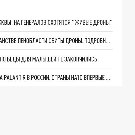
ОСКВЫ: НА ГЕНЕРАЛОВ ОХОТЯТСЯ "ЖИВЫЕ ДРОНЫ"
ДРОЗДЕНКО: ЗА НОЧЬ В ВОЗДУШНОМ ПРОСТРАНСТВЕ ЛЕНОБЛАСТИ СБИТЫ ДРОНЫ. ПОДРОБНОСТИ
. НО БЕДЫ ДЛЯ МАЛЫШЕЙ НЕ ЗАКОНЧИЛИСЬ
"ОЧЕНЬ ПЛОХИЕ НОВОСТИ": БОЛЬШАЯ ОШИБКА PALANTIR В РОССИИ. СТРАНЫ НАТО ВПЕРВЫЕ ЗА СВО ОСТАНОВИЛИ ПОСТАВКИ ОРУЖИЯ. ВСУ ТЕРЯЮТ ПРИГРАНИЧЬЕ?