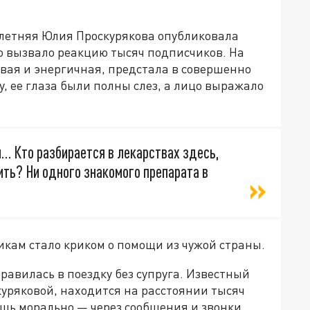
-летняя Юлия Проскурякова опубликовала
о вызвало реакцию тысяч подписчиков. На
вая и энергичная, предстала в совершенно
у, ее глаза были полны слез, а лицо выражало
м… Кто разбирается в лекарствах здесь,
ить? Ни одного знакомого препарата в
икам стало криком о помощи из чужой страны.
равилась в поездку без супруга. Известный
куряковой, находится на расстоянии тысяч
шь морально — через сообщения и звонки.