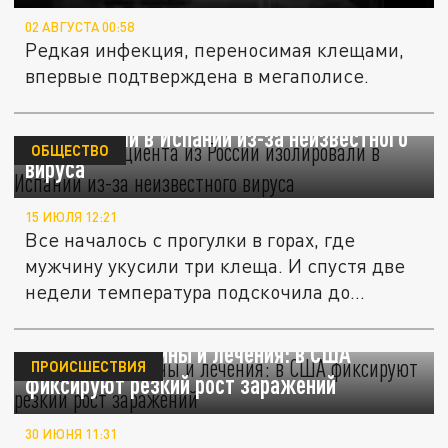
02 АВГУСТА 00:58
Редкая инфекция, переносимая клещами,
впервые подтверждена в мегаполисе.
"Нулевого пациента" из России
изолировали в Испании из-за неизвестного
ОБЩЕСТВО
вируса
15 ИЮЛЯ 12:21
Все началось с прогулки в горах, где
мужчину укусили три клеща. И спустя две
недели температура подскочила до...
Вирус без вакцины и лечения: в США
ПРОИСШЕСТВИЯ
фиксируют резкий рост заражений
30 ИЮНЯ 11:31