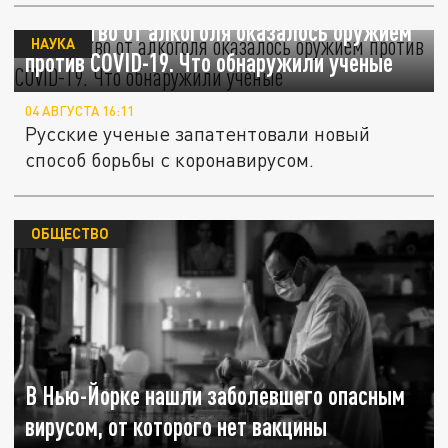
Лекарство от алкоголя оказалось оружием
НАУКА
против COVID-19. Что обнаружили ученые
04 АВГУСТА 16:11
Русские ученые запатентовали новый
способ борьбы с коронавирусом.
ОБЩЕСТВО
В Нью-Йорке нашли заболевшего опасным
вирусом, от которого нет вакцины