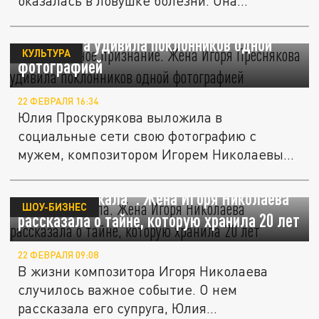
оказалась в ловушке болезни. Она...
Неожиданное признание. Жена Игоря
Преснякова удивила поклонников одной
КУЛЬТУРА
фотографией
22 ФЕВРАЛЯ 16:34
Юлия Проскурякова выложила в
социальные сети свою фотографию с
мужем, композитором Игорем Николаевым.
Подпись...
"Я тоже плакала". Жена Игоря Николаева
ШОУ-БИЗНЕС
рассказала о тайне, которую хранила 20 лет
22 ФЕВРАЛЯ 09:08
В жизни композитора Игоря Николаева
случилось важное событие. О нем
рассказала его супруга, Юлия