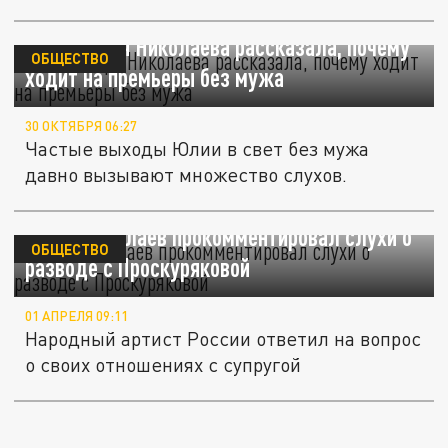
Проскурякова...
Жена Игоря Николаева рассказала, почему
ОБЩЕСТВО
ходит на премьеры без мужа
30 ОКТЯБРЯ 06:27
Частые выходы Юлии в свет без мужа
давно вызывают множество слухов.
Игорь Николаев прокомментировал слухи о
ОБЩЕСТВО
разводе с Проскуряковой
01 АПРЕЛЯ 09:11
Народный артист России ответил на вопрос
о своих отношениях с супругой