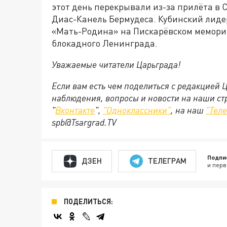
этот день перекрывали из-за прилёта в
Диас-Канель Бермудеса. Кубинский лиде
«Мать-Родина» на Пискарёвском мемори
блокадного Ленинграда.
Уважаемые читатели Царьграда!
Если вам есть чем поделиться с редакцией 
наблюдения, вопросы и новости на наши ст
"
Вконтакте
",
"Одноклассники"
, на наш
"Тел
spb@Tsargrad.TV
Подпи
ДЗЕН
ТЕЛЕГРАМ
и перв
ПОДЕЛИТЬСЯ: