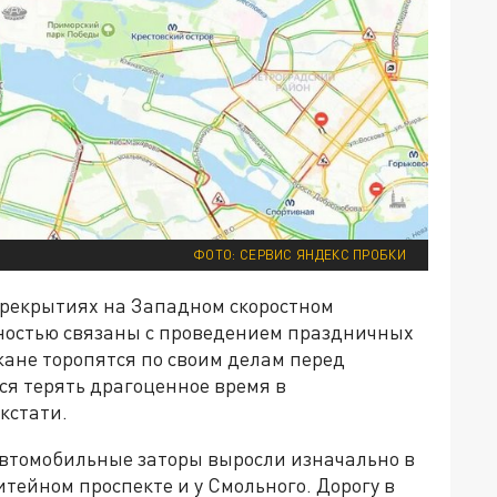
ФОТО: СЕРВИС ЯНДЕКС ПРОБКИ
ерекрытиях на Западном скоростном
ностью связаны с проведением праздничных
жане торопятся по своим делам перед
я терять драгоценное время в
кстати.
 автомобильные заторы выросли изначально в
тейном проспекте и у Смольного. Дорогу в