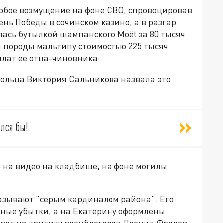
обое возмущение на фоне СВО, спровоцировав
ень Победы в сочинском казино, а в разгар
лась бутылкой шампанского Moët за 80 тысяч
ки породы мальтипу стоимостью 225 тысяч
плат её отца-чиновника.
ольца Виктория Сальникова назвала это
ался бы!
 на видео на кладбище, на фоне могилы
азывают "серым кардиналом района". Его
ые убытки, а на Екатерину оформлены
твет на критику военблогеров Леонид Фролов