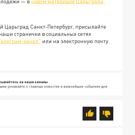
молодежи — в
новом материале Царьграда
.
ей Царьград Санкт-Петербург, присылайте
 наши странички в социальных сетях
Телеграм-канал"
или на электронную почту
сывайтесь на наши каналы
ыми узнавайте о главных новостях и важнейших событиях дня.