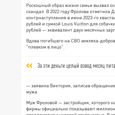
Роскошный образ жизни семьи вызвал ос
скандал. В 2022 году Фролова отметила Д
контрнаступления в июне 2023-го хваста
рублей и сумкой Louis Vuitton для собач
рублей — эквивалент двух месячных зар
Вдова погибшего на СВО земляка-добров
"плевком в лицо".
За эти деньги целый взвод месяц пит
— заявила Виктория, записав обращение
мужа.
Муж Фроловой — застройщик, которого н
фирмы официально показывают миллионн
предприятия с нулевой отчётностью. В о