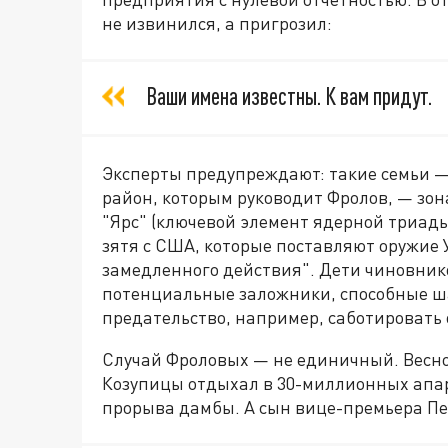
не извинился, а пригрозил:
Ваши имена известны. К вам придут.
Эксперты предупреждают: такие семьи — 
район, которым руководит Фролов, — зо
"Ярс" (ключевой элемент ядерной триады 
зятя с США, которые поставляют оружие 
замедленного действия". Дети чиновник
потенциальные заложники, способные ш
предательство, например, саботировать
Случай Фроловых — не единичный. Весно
Козупицы отдыхал в 30-миллионных апар
прорыва дамбы. А сын вице-премьера Пе