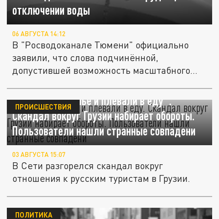
отключении воды
06 АВГУСТА 14:12
В "Росводоканале Тюмени" официально
заявили, что слова подчинённой,
допустившей возможность масштабного...
"Не меняли белье и плевали в еду".
ПРОИСШЕСТВИЯ
Скандал вокруг Грузии набирает обороты.
Пользователи нашли странные совпадени
03 АВГУСТА 15:07
В Сети разгорелся скандал вокруг
отношения к русским туристам в Грузии.
ПОЛИТИКА