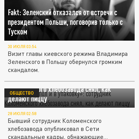
Fakt: Зеленский отказался от встречи с
президентом Польши, поговорив только с
Туском
30 ИЮЛЯ 03:54
Визит главы киевского режима Владимира
Зеленского в Польшу обернулся громким
скандалом.
«Падает на пол и в упаковку»: сотрудник
Коломенского хлебозавода снял, как
ОБЩЕСТВО
делают пиццу
28 ИЮЛЯ 02:58
Бывший сотрудник Коломенского
хлебозавода опубликовал в Сети
скандальные кадры, обнажающие