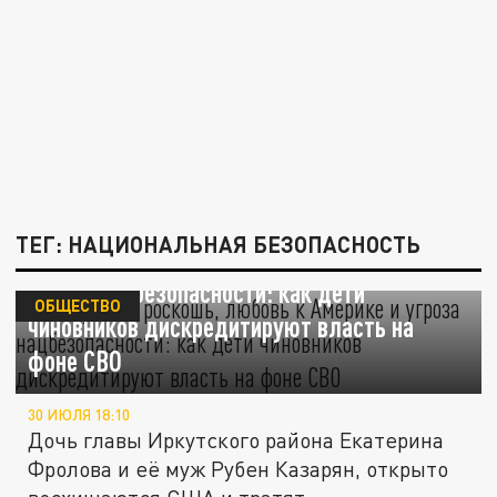
ТЕГ: НАЦИОНАЛЬНАЯ БЕЗОПАСНОСТЬ
Показушная роскошь, любовь к Америке и
угроза нацбезопасности: как дети
ОБЩЕСТВО
чиновников дискредитируют власть на
фоне СВО
30 ИЮЛЯ 18:10
Дочь главы Иркутского района Екатерина
Фролова и её муж Рубен Казарян, открыто