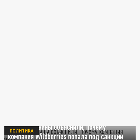
Власти Украины объяснили, почему
ПОЛИТИКА
компания Wildberries попала под санкции