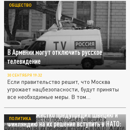
ОБЩЕСТВО
В Армении могут отключить русское
телевидение
30 СЕНТЯБРЯ 19:32
Если правительство решит, что Москва
угрожает нацбезопасности, будут приняты
все необходимые меры. В том...
Герасимов жёстко предупредил Швецию и
ПОЛИТИКА
Финляндию на их решение вступить в НАТО: