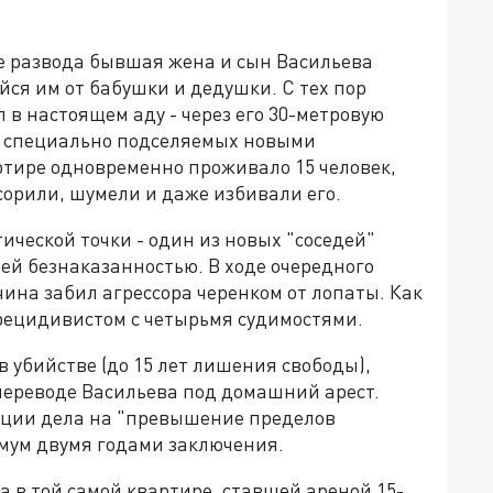
сле развода бывшая жена и сын Васильева
йся им от бабушки и дедушки. С тех пор
 в настоящем аду - через его 30-метровую
, специально подселяемых новыми
ртире одновременно проживало 15 человек,
сорили, шумели и даже избивали его.
ической точки - один из новых "соседей"
оей безнаказанностью. В ходе очередного
ина забил агрессора черенком от лопаты. Как
рецидивистом с четырьмя судимостями.
 убийстве (до 15 лет лишения свободы),
переводе Васильева под домашний арест.
ции дела на "превышение пределов
имум двумя годами заключения.
а в той самой квартире, ставшей ареной 15-