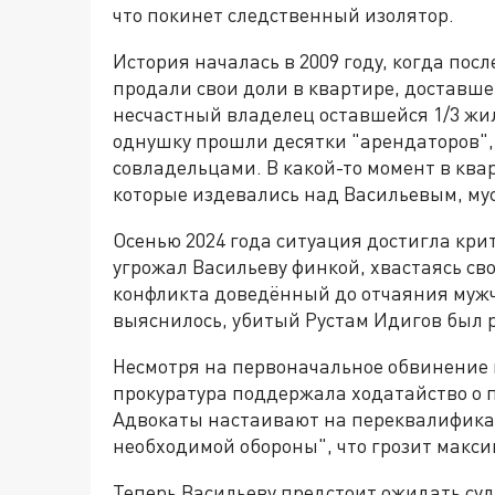
что покинет следственный изолятор.
История началась в 2009 году, когда по
продали свои доли в квартире, доставше
несчастный владелец оставшейся 1/3 жил
однушку прошли десятки "арендаторов"
совладельцами. В какой-то момент в ква
которые издевались над Васильевым, му
Осенью 2024 года ситуация достигла крит
угрожал Васильеву финкой, хвастаясь св
конфликта доведённый до отчаяния мужч
выяснилось, убитый Рустам Идигов был 
Несмотря на первоначальное обвинение в
прокуратура поддержала ходатайство о 
Адвокаты настаивают на переквалифика
необходимой обороны", что грозит макс
Теперь Васильеву предстоит ожидать суд