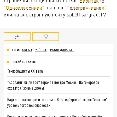
странички в социальных сетях "
Вконтакте
",
"Одноклассники"
, на наш
"Телеграм-канал"
или на электронную почту spb@Tsargrad.TV
ТЕГИ:
ОКЕАН
УЧЁНЫЕ
ИССЛЕДОВАНИЕ
ЧИТАЙТЕ ТАКЖЕ:
Технофашисты XXI века
"Кротами" были все? Теракт в центре Москвы: На генералов
охотятся "живые дроны"
Надвигается шторм и не только. В Петербурге объявлен "жёлтый"
уровень погодной опасности
Прыгали из окон и прятались в подвалах: в Петербурге прошёл