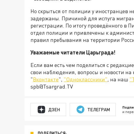
Но скрыться от полиции у иностранцев н
задержаны. Причиной для испуга мигран
регистрации. По итогу проведённого в П
отдел полиции и привлечены к админис
правил пребывания на территории Росси
Уважаемые читатели Царьграда!
Если вам есть чем поделиться с редакци
свои наблюдения, вопросы и новости на
"
Вконтакте
",
"Одноклассники"
, на наш
"
spb@Tsargrad.TV
Подпи
ДЗЕН
ТЕЛЕГРАМ
и перв
ПОДЕЛИТЬСЯ: