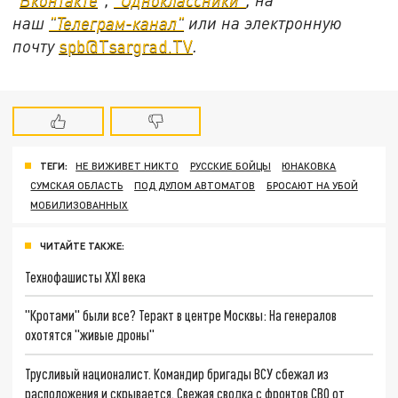
наш
"Телеграм-канал"
или на электронную
почту
spb@Tsargrad.TV
.
ТЕГИ:
НЕ ВИЖИВЕТ НИКТО
РУССКИЕ БОЙЦЫ
ЮНАКОВКА
СУМСКАЯ ОБЛАСТЬ
ПОД ДУЛОМ АВТОМАТОВ
БРОСАЮТ НА УБОЙ
МОБИЛИЗОВАННЫХ
ЧИТАЙТЕ ТАКЖЕ:
Технофашисты XXI века
"Кротами" были все? Теракт в центре Москвы: На генералов
охотятся "живые дроны"
Трусливый националист. Командир бригады ВСУ сбежал из
расположения и скрывается. Свежая сводка с фронтов СВО от