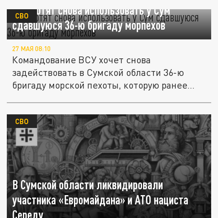
ВСУ хотят снова использовать у Сум
СВО
сдавшуюся 36-ю бригаду морпехов
27 МАЯ 08:10
Командование ВСУ хочет снова
задействовать в Сумской области 36-ю
бригаду морской пехоты, которую ранее...
СВО
В Сумской области ликвидировали
участника «Евромайдана» и АТО нациста
Середу