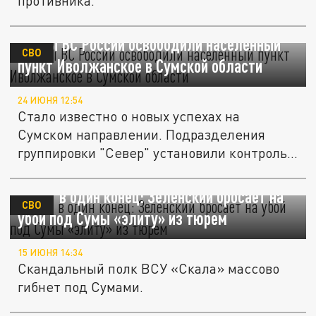
противника.
Бойцы ВС России освободили населённый
СВО
пункт Иволжанское в Сумской области
24 ИЮНЯ 12:54
Стало известно о новых успехах на
Сумском направлении. Подразделения
группировки "Север" установили контроль...
Билет в один конец: Зеленский бросает на
СВО
убой под Сумы «элиту» из тюрем
15 ИЮНЯ 14:34
Скандальный полк ВСУ «Скала» массово
гибнет под Сумами.