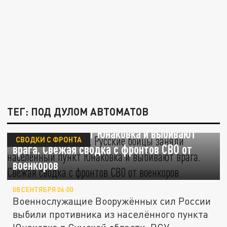
ТЕГ: ПОД ДУЛОМ АВТОМАТОВ
Не выживет никто. Русские бойцы заняли
населённый пункт Юнаковка и выбивают
СВОДКИ С ФРОНТА
врага. Свежая сводка с фронтов СВО от
военкоров
08 СЕНТЯБРЯ 06:00
Военнослужащие Вооружённых сил России
выбили противника из населённого пункта