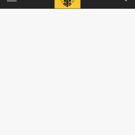
115093, г. Москва, переулок Партийный,
д.1, к.57, стр.3, эт.1, пом.I, ком.45