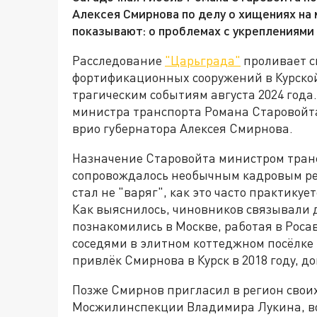
Алексея Смирнова по делу о хищениях на
показывают: о проблемах с укреплениями 
Расследование
"Царьграда"
проливает с
фортификационных сооружений в Курской
трагическим событиям августа 2024 года
министра транспорта Романа Старовойта
врио губернатора Алексея Смирнова.
Назначение Старовойта министром транс
сопровождалось необычным кадровым ре
стал не "варяг", как это часто практику
Как выяснилось, чиновников связывали 
познакомились в Москве, работая в Роса
соседями в элитном коттеджном посёлке 
привлёк Смирнова в Курск в 2018 году, 
Позже Смирнов пригласил в регион свои
Мосжилинспекции Владимира Лукина, в