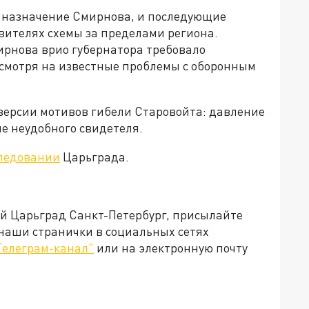
л назначение Смирнова, и последующие
вителях схемы за пределами региона.
ирнова врио губернатора требовало
есмотря на известные проблемы с оборонным
версии мотивов гибели Старовойта: давление
ие неудобного свидетеля.
следовании
Царьграда.
ей Царьград Санкт-Петербург, присылайте
 наши странички в социальных сетях
Телеграм-канал"
или на электронную почту