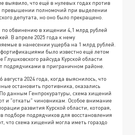
ие выявило, что ещё в нулевых годах против
 о превышении полномочий при выделении
ского депутата, но оно было прекращено.
н по обвинению в хищении 4,1 млрд рублей
ей. В апреле 2025 года к нему
яемые в нанесении ущерба на 1 млрд рублей.
с фортификациями было известно ещё летом
ие Глушковского райсуда Курской области
т подрядчиками в приграничном районе.
августа 2024 года, когда выяснилось, что
ные остановить противника, оказались
По данным Генпрокуратуры, схема хищений
от и "откаты" чиновникам.
Особое внимание
орации развития Курской области, которая,
 в подборе подрядчиков для восстановления
, что схема хищений могла иметь гораздо