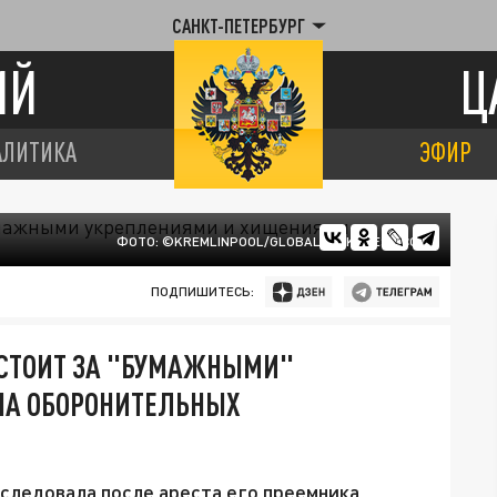
САНКТ-ПЕТЕРБУРГ
ИЙ
Ц
АЛИТИКА
ЭФИР
ФОТО: ©KREMLINPOOL/GLOBALLOOKPRESS.COM
ПОДПИШИТЕСЬ:
Е СТОИТ ЗА "БУМАЖНЫМИ"
НА ОБОРОНИТЕЛЬНЫХ
следовала после ареста его преемника