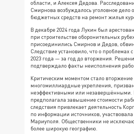
области, и Алексея Дедова. Расследован
Смирнова возбуждалось уголовное дело
бюджетных средств на ремонт жилья кур
В декабре 2024 года Лукин был арестова
при строительстве оборонительных рубеж
присоединились Смирнов и Дедов, обвин
Следствие установило, что о проблемах 
2023 года — за год до вторжения. Решен
подтверждало факты неисполнения рабо
Критическим моментом стало вторжение 6 
многомиллиардные укрепления, призван
неэффективными или незавершёнными. 
предполагала завышение стоимости раб
следствия привлекает деятельность Корп
по информации источников, участвовала
Мариуполя. Общественники не исключают
более широкую географию.