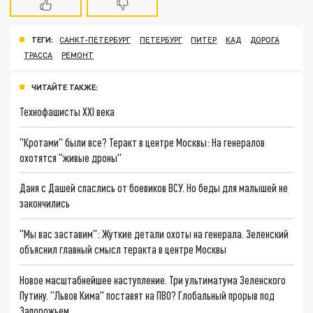
ТЕГИ:
САНКТ-ПЕТЕРБУРГ
ПЕТЕРБУРГ
ПИТЕР
КАД
ДОРОГА
ТРАССА
РЕМОНТ
ЧИТАЙТЕ ТАКЖЕ:
Технофашисты XXI века
"Кротами" были все? Теракт в центре Москвы: На генералов
охотятся "живые дроны"
Даня с Дашей спаслись от боевиков ВСУ. Но беды для малышей не
закончились
"Мы вас заставим": Жуткие детали охоты на генерала. Зеленский
объяснил главный смысл теракта в центре Москвы
Новое масштабнейшее наступление. Три ультиматума Зеленского
Путину. "Львов Кима" поставят на ПВО? Глобальный прорыв под
Запорожьем