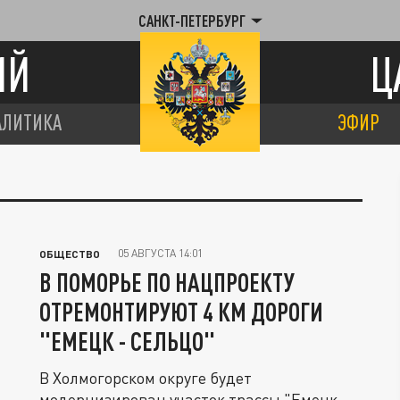
САНКТ-ПЕТЕРБУРГ
ИЙ
Ц
АЛИТИКА
ЭФИР
05 АВГУСТА 14:01
ОБЩЕСТВО
В ПОМОРЬЕ ПО НАЦПРОЕКТУ
ОТРЕМОНТИРУЮТ 4 КМ ДОРОГИ
"ЕМЕЦК - СЕЛЬЦО"
В Холмогорском округе будет
модернизирован участок трассы "Емецк -