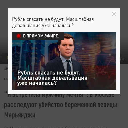
Рубль спасать не будут. Масштабная
девальвация уже началась?
В ПРЯМОМ ЭФИРЕ:
ПРОИСШЕСТВИЯ
ФОТО: FREEPIK
АНАСТАСИЯ ИВАНОВА
05 ИЮНЯ 11:54
ПОДПИШИТЕСЬ:
"Я встретила мужчину мечты": в Москве
расследуют убийство беременной певицы
Марьянджи