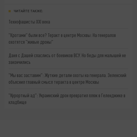
ЧИТАЙТЕ ТАКЖЕ:
Технофашисты XXI века
"Кротами" были все? Теракт в центре Москвы: На генералов
охотятся "живые дроны"
Даня с Дашей спаслись от боевиков ВСУ. Но беды для малышей не
закончились
"Мы вас заставим": Жуткие детали охоты на генерала. Зеленский
объяснил главный смысл теракта в центре Москвы
"Курортный ад": Украинский дрон превратил пляж в Геленджике в
кладбище