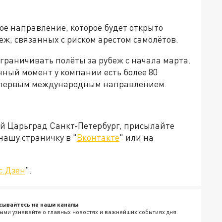
ое направление, которое будет открыто
беж, связанных с риском арестом самолётов.
раничивать полёты за рубеж с начала марта.
нный момент у компании есть более 80
т первым международным направлением.
ей Царьград Санкт-Петербург, присылайте
нашу страничку в "
Вконтакте
" или на
с.Дзен
".
сывайтесь на наши каналы
ыми узнавайте о главных новостях и важнейших событиях дня.