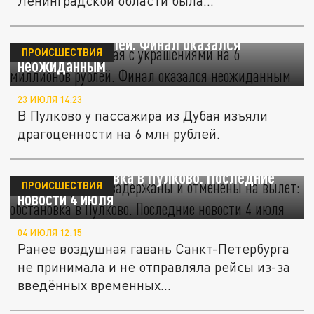
Ленинградской области была...
Прилетел из Дубая с украшениями на 6
миллионов рублей. Финал оказался
ПРОИСШЕСТВИЯ
неожиданным
23 ИЮЛЯ 14:23
В Пулково у пассажира из Дубая изъяли
драгоценности на 6 млн рублей.
Десятки рейсов задержаны и отменены на
вылет: обстановка в Пулково. Последние
ПРОИСШЕСТВИЯ
новости 4 июля
04 ИЮЛЯ 12:15
Ранее воздушная гавань Санкт-Петербурга
не принимала и не отправляла рейсы из-за
введённых временных...