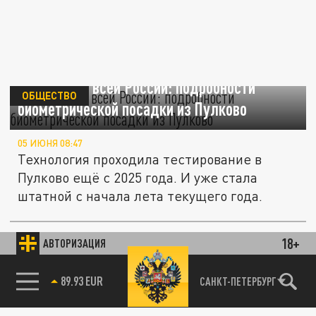
С 8 июня по всей России: подробности
ОБЩЕСТВО
биометрической посадки из Пулково
05 ИЮНЯ 08:47
Технология проходила тестирование в
Пулково ещё с 2025 года. И уже стала
штатной с начала лета текущего года.
В Пулково временный запрет на приём и
выпуск самолётов. Что известно к этому
18+
АВТОРИЗАЦИЯ
ОБЩЕСТВО
часу
85.64 BRENT
САНКТ-ПЕТЕРБУРГ
03 ИЮНЯ 06:50
В аэропорту Санкт-Петербурга Пулково