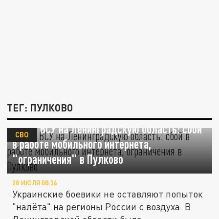
ТЕГ: ПУЛКОВО
Атака ВСУ на Ленинградскую область: сбой
СВО
в работе мобильного интернета,
"ограничения" в Пулково
28 ИЮЛЯ 08:36
Украинские боевики не оставляют попыток
"налёта" на регионы России с воздуха. В