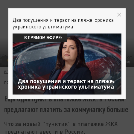
Два покушения и теракт на пляже: хроника
украинского ультиматума
В ПРЯМОМ ЭФИРЕ:
ОБЩЕСТВО
ФОТО: ЦАРЬГРАД
ЕЛИЗАВЕТА КОРОЛЕВА
06 ДЕКАБРЯ 08:01
ПОДПИШИТЕСЬ:
Еще один пункт в платежке ЖКХ: в России
предлагают платить за коммуналку больше
Что за новый "пунктик" в платежке ЖКХ
предлагают ввести в России.