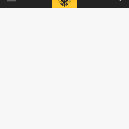
115093, г. Москва, переулок Партийный,
д.1, к.57, стр.3, эт.1, пом.I, ком.45