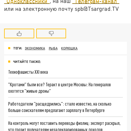
"Одноклассники"
, на наш
"Телеграм-канал"
или на электронную почту spb@Tsargrad.TV
ТЕГИ:
ЭКОНОМИКА
РЫБА
КОРЮШКА
ЧИТАЙТЕ ТАКЖЕ:
Технофашисты XXI века
"Кротами" были все? Теракт в центре Москвы: На генералов
охотятся "живые дроны"
Работодатели "расщедрились": стало известно, на сколько
больше соискателям предлагают зарплату в Петербурге
На контроль могут поставить переводы физлиц: эксперт раскрыл,
что грозит получателям незадекларированных доходов