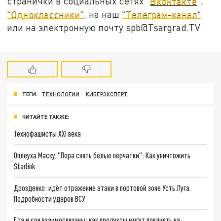
странички в социальных сетях "
Вконтакте
",
"Одноклассники"
, на наш
"Телеграм-канал"
или на электронную почту spb@Tsargrad.TV
ТЕГИ:
ТЕХНОЛОГИИ
КИБЕРЭКСПЕРТ
ЧИТАЙТЕ ТАКЖЕ:
Технофашисты XXI века
Оплеуха Маску. "Пора снять белые перчатки": Как уничтожить
Starlink
Дрозденко: идёт отражение атаки в портовой зоне Усть Луга.
Подробности ударов ВСУ
Еда и сон взаимосвязаны: как продукты могут повлиять на