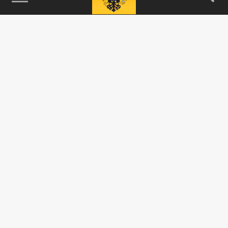
115093, г. Москва, переулок Партийный,
д.1, к.57, стр.3, эт.1, пом.I, ком.45