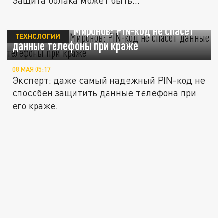
Защита облака может быть...
Киберэксперт Миронов: PIN-код не спасет
ТЕХНОЛОГИИ
данные телефоны при краже
08 МАЯ 05:17
Эксперт: даже самый надежный PIN-код не
способен защитить данные телефона при
его краже.