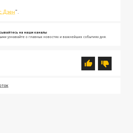
с.Дзен
".
сывайтесь на наши каналы
ыми узнавайте о главных новостях и важнейших событиях дня.
ОТОК