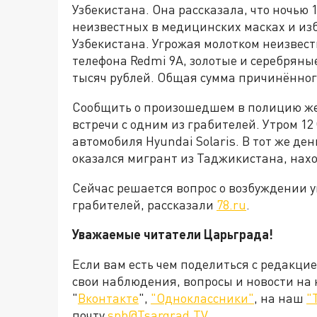
Узбекистана. Она рассказала, что ночью 
неизвестных в медицинских масках и изб
Узбекистана. Угрожая молотком неизвест
телефона Redmi 9A, золотые и серебряные 
тысяч рублей. Общая сумма причинённого
Сообщить о произошедшем в полицию жен
встречи с одним из грабителей. Утром 12
автомобиля Hyundai Solaris. В тот же де
оказался мигрант из Таджикистана, нах
Сейчас решается вопрос о возбуждении 
грабителей, рассказали
78.ru
.
Уважаемые читатели Царьграда!
Если вам есть чем поделиться с редакци
свои наблюдения, вопросы и новости на
"
Вконтакте
",
"Одноклассники"
, на наш
"
почту
spb@Tsargrad.TV