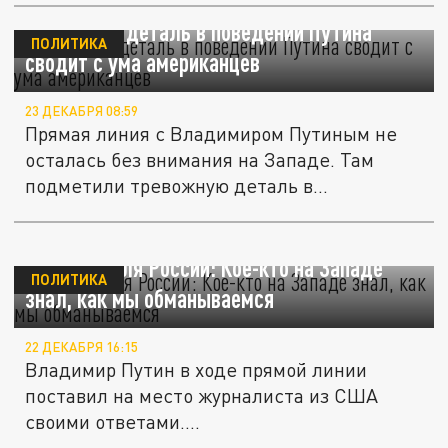
Тревожная деталь в поведении Путина
ПОЛИТИКА
сводит с ума американцев
23 ДЕКАБРЯ 08:59
Прямая линия с Владимиром Путиным не
осталась без внимания на Западе. Там
подметили тревожную деталь в...
Ловушка для России: Кое-кто на Западе
ПОЛИТИКА
знал, как мы обманываемся
22 ДЕКАБРЯ 16:15
Владимир Путин в ходе прямой линии
поставил на место журналиста из США
своими ответами....