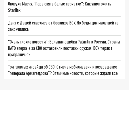
Оплеуха Маску. "Пора снять белые перчатки": Как уничтожить
Starlink
Даня с Дашей спаслись от боевиков ВСУ. Но беды для малышей не
закончились
"Очень плохие новости": Большая ошибка Palantir в России. Страны
НАТО впервые за СВО остановили поставки оружия. ВСУ теряют
приграничье?
Три главных инсайда об СВО. Отмена мобилизации и возвращение
"генерала Армагеддона"? Отличные новости, которые ждали все