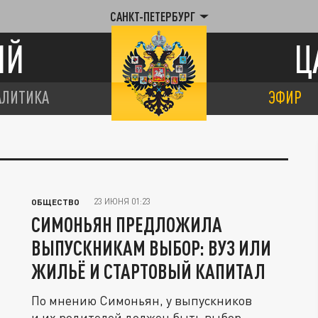
САНКТ-ПЕТЕРБУРГ
ИЙ
Ц
АЛИТИКА
ЭФИР
23 ИЮНЯ 01:23
ОБЩЕСТВО
СИМОНЬЯН ПРЕДЛОЖИЛА
ВЫПУСКНИКАМ ВЫБОР: ВУЗ ИЛИ
ЖИЛЬЁ И СТАРТОВЫЙ КАПИТАЛ
По мнению Симоньян, у выпускников
и их родителей должен быть выбор.