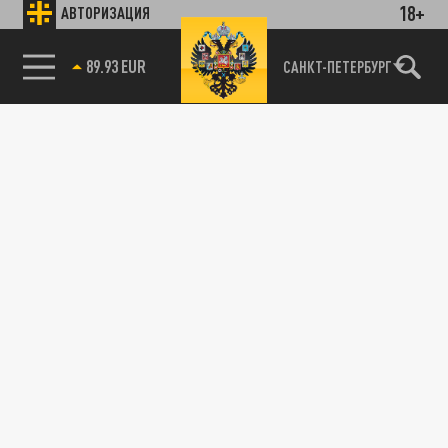
18+
АВТОРИЗАЦИЯ
85.64 BRENT
САНКТ-ПЕТЕРБУРГ
Подмосковные спасатели выручили
примерзшую ко льду утку
04 ЯНВАРЯ 09:02
Почему утка не улетела на юг?
ТЕХНОЛОГИИ
В ближайшие три дня грянет магнитная