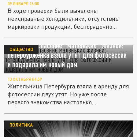
09 ЯНВАРЯ 16:00
В ходе проверки были выявлены
неисправные холодильники, отсутствие
маркировки продукции, беспорядочно...
Случайное спасение "маленьких" жизней:
ОБЩЕСТВО
петербурженка взяла утят для фотосессии
и подарила им новый дом
13 ОКТЯБРЯ 04:59
Жительница Петербурга взяла в аренду для
фотосессии двух утят. Но уже после
первого знакомства настолько...
ПОЛИТИКА