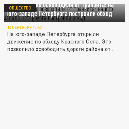
Красное Село освободили от транзита: на
ОБЩЕСТВО
юго-западе Петербурга построили обход
10 СЕНТЯБРЯ 15:43
На юго-западе Петербурга открыли
движение по обходу Красного Села. Это
позволило освободить дороги района от...