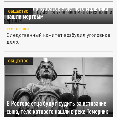
Пропавшего в Кузбассе 9-летнего мальчика
ОБЩЕСТВО
нашли мертвым
17 ИЮЛЯ 10:00
Следственный комитет возбудил уголовное
дело.
ОБЩЕСТВО
В Ростове отца будут судить за истязание
сына, тело которого нашли в реке Темерник