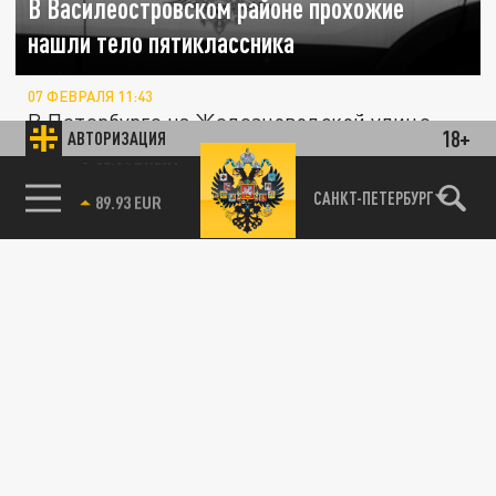
В Василеостровском районе прохожие
нашли тело пятиклассника
07 ФЕВРАЛЯ 11:43
В Петербурге на Железноводской улице
18+
АВТОРИЗАЦИЯ
прохожие нашли тело 11-летнего мальчика.
Прибывшие на место происшествия...
85.64 BRENT
САНКТ-ПЕТЕРБУРГ
ПРОИСШЕСТВИЯ
В Москве на мусорке найден труп
младенца. В убийстве подозревают его
мать из Краснодарского края