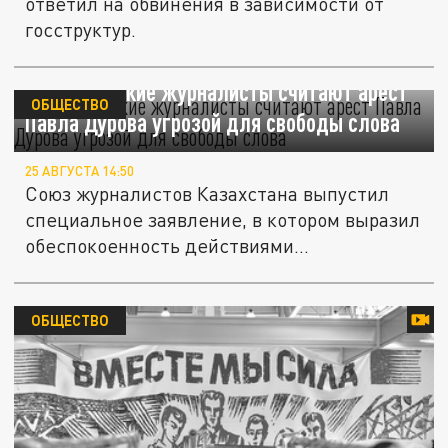
ответил на обвинения в зависимости от
госструктур.
Казахстанские журналисты считают арест
ОБЩЕСТВО
Павла Дурова угрозой для свободы слова
25 АВГУСТА 14:50
Союз журналистов Казахстана выпустил
специальное заявление, в котором выразил
обеспокоенность действиями...
ОБЩЕСТВО