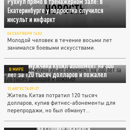
Рухнул прямо в тренажёрном зале: в
Екатеринбурге у подростка случился
инсульт и инфаркт
04 СЕНТЯБРЯ 14:52
Молодой человек в течение восьми лет
занимался боевыми искусствами.
В Китае мужчина купил абонемент на 300
В МИРЕ
лет за 120 тысяч долларов и пожалел
12 АВГУСТА 09:37
Житель Китая потратил 120 тысяч
долларов, купив фитнес-абонементы для
перепродажи, но был обманут
руководством...
Женское разочарование: Сочинский
"Аполлон" на стройке оказался