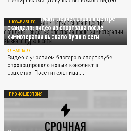
тренировками. Девушка выложила видео
с...
Очередной обман? Лерчек снова в центре
ШОУ-БИЗНЕС
скандала: видео из спортзала после
химиотерапии вызвало бурю в сети
06 МАЯ 16:28
Видео с участием блогера в спортклубе
спровоцировало новый конфликт в
соцсетях. Посетительница,
опубликовавшая...
ПРОИСШЕСТВИЯ