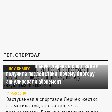
ТЕГ: СПОРТЗАЛ
Сняла онкобольную Лерчек в спортзале и
ШОУ-БИЗНЕС
получила последствия: почему блогеру
аннулировали абонемент
11 МАЯ 00:10
Застуканная в спортзале Лерчек жестко
отомстила той, кто застал её за