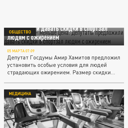
Больше вес – меньше цена. Депутаты
предложили давать скидки в спортзал
ОБЩЕСТВО
людям с ожирением
05 МАРТА 07:09
Депутат Госдумы Амир Хамитов предложил
установить особые условия для людей
страдающих ожирением. Размер скидки...
МЕДИЦИНА