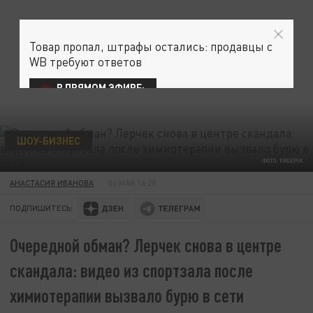
Товар пропал, штрафы остались: продавцы с
WB требуют ответов
В ПРЯМОМ ЭФИРЕ:
ШОУ-БИЗНЕС
ФОТО: FREEPIK
АНАСТАСИЯ ИВАНОВА
06 МАЯ 16:28
ПОДПИШИТЕСЬ:
Очередной обман? Лерчек снова в центре
скандала: видео из спортзала после
химиотерапии вызвало бурю в сети