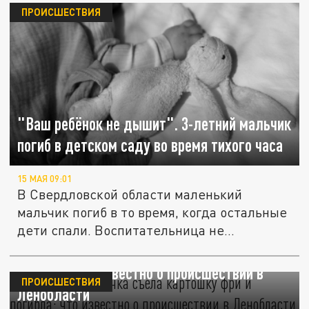
ПРОИСШЕСТВИЯ
"Ваш ребёнок не дышит". 3-летний мальчик
погиб в детском саду во время тихого часа
15 МАЯ 09:01
В Свердловской области маленький
мальчик погиб в то время, когда остальные
дети спали. Воспитательница не...
Трёхлетняя девочка съела картошку фри и
погибла: что известно о происшествии в
ПРОИСШЕСТВИЯ
Ленобласти