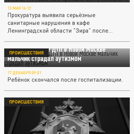
13 МАЯ 16:12
Прокуратура выявила серьёзные
санитарные нарушения в кафе
Ленинградской области "Зира" после
смерти ребёнка....
Погибший после ДТП в Новой Москве
ПРОИСШЕСТВИЯ
мальчик страдал аутизмом
17 ДЕКАБРЯ 09:01
Ребёнок скончался после госпитализации.
ПРОИСШЕСТВИЯ