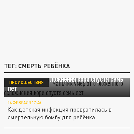
ТЕГ: СМЕРТЬ РЕБЁНКА
Болезнь-призрак: мальчик умер от
отложенного осложнения кори спустя семь
ПРОИСШЕСТВИЯ
лет
24 ФЕВРАЛЯ 17:46
Как детская инфекция превратилась в
смертельную бомбу для ребёнка.