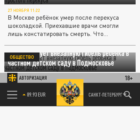
27 НОЯБРЯ 11:22
В Москве ребёнок умер после перекуса
шоколадкой. Приехавшие врачи смогли
лишь констатировать смерть. Что...
СК расследует внезапную гибель ребёнка в
ОБЩЕСТВО
частном детском саду в Подмосковье
18+
АВТОРИЗАЦИЯ
04 НОЯБРЯ 17:55
Мальчик скончался во время тихого часа.
85.64 BRENT
САНКТ-ПЕТЕРБУРГ
ОБЩЕСТВО