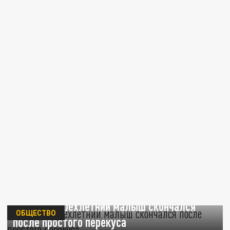
В Москве трёхлетний малыш скончался
ОБЩЕСТВО
после простого перекуса