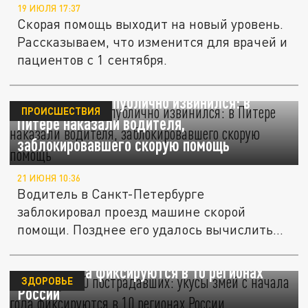
19 ИЮЛЯ 17:37
Скорая помощь выходит на новый уровень.
Рассказываем, что изменится для врачей и
пациентов с 1 сентября.
Признал вину и публично извинился: в
ПРОИСШЕСТВИЯ
Питере наказали водителя,
заблокировавшего скорую помощь
21 ИЮНЯ 10:36
Водитель в Санкт-Петербурге
заблокировал проезд машине скорой
помощи. Позднее его удалось вычислить
по видео и...
Минимум 30 пострадавших: укусы змей с
начала года фиксируются в 10 регионах
ЗДОРОВЬЕ
России