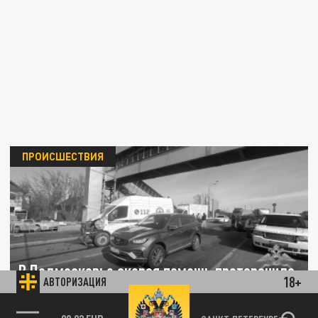
ПРОИСШЕСТВИЯ
В Подмосковье скорая помощь протаранила
18+
АВТОРИЗАЦИЯ
три иномарки