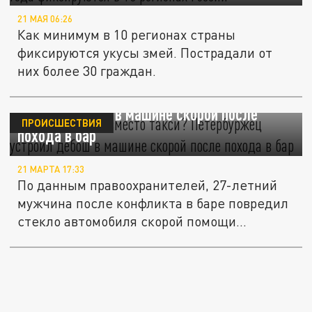
21 МАЯ 06:26
Как минимум в 10 регионах страны
фиксируются укусы змей. Пострадали от
них более 30 граждан.
Скорая помощь вместо такси? Петербуржец
устроил дебош в машине скорой после
ПРОИСШЕСТВИЯ
похода в бар
21 МАРТА 17:33
По данным правоохранителей, 27-летний
мужчина после конфликта в баре повредил
стекло автомобиля скорой помощи...