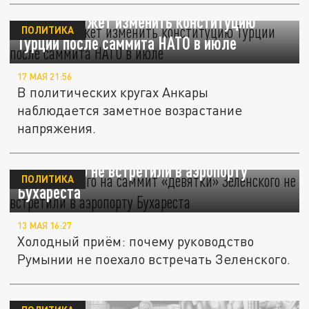
Эрдоган может изменить конституцию
ПОЛИТИКА
Турции после саммита НАТО в июле
17 МАЯ 21:56
В политических кругах Анкары
наблюдается заметное возрастание
напряжения.
Прилетевшего на саммит «девятки»
Зеленского не встретили в аэропорту
ПОЛИТИКА
Бухареста
13 МАЯ 16:27
Холодный приём: почему руководство
Румынии не поехало встречать Зеленского.