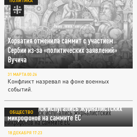
ПОЛИТИКА
Хорватия отменила саммит с участием
Сербии из-за «политических заявлений»
Вучича
31 МАРТА 00:26
Конфликт назревал на фоне военных
событий.
Макрон и Туск испугались журналистских
ОБЩЕСТВО
микрофонов на саммите ЕС
18 ДЕКАБРЯ 17:23