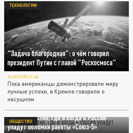
ТЕХНОЛОГИИ
"Задача благородная": о чём говорил
президент Путин с главой "Роскосмоса"
12 АПРЕЛЯ 11:48
Пока американцы демонстрировали миру
лунные успехи, в Кремле говорили о
насущном.
Стало известно, где и когда в России
ОБЩЕСТВО
упадут обломки ракеты «Союз-5»