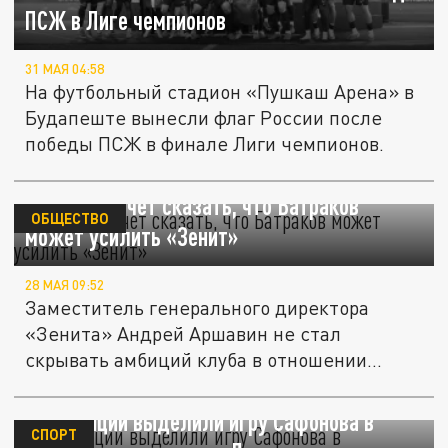
ПСЖ в Лиге чемпионов
31 МАЯ 04:58
На футбольный стадион «Пушкаш Арена» в
Будапеште вынесли флаг России после
победы ПСЖ в финале Лиги чемпионов.
Аршавин хочет сказать, что Батраков
ОБЩЕСТВО
может усилить «Зенит»
28 МАЯ 09:52
Заместитель генерального директора
«Зенита» Андрей Аршавин не стал
скрывать амбиций клуба в отношении
одного...
Во Франции выделили игру Сафонова в
СПОРТ