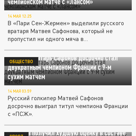
чемпионском матче с «Лансом»
14 МАЯ 12:25
В «Пари Сен-Жермен» выделили русского
вратаря Матвея Сафонова, который не
пропустил ни одного мяча в...
Русский вратарь Сафонов досрочно стал
ОБЩЕСТВО
двукратным чемпионом Франции с 9-м
сухим матчем
14 МАЯ 03:59
Русский голкипер Матвей Сафонов
досрочно выиграл титул чемпиона Франции
с «ПСЖ».
Сафонов получил худшую оценку в составе