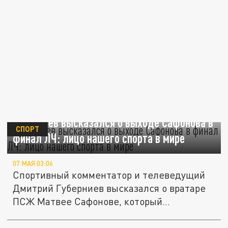
Губерниев высказался о выходе Сафонова в
СПОРТ
финал ЛЧ: лицо нашего спорта в мире
07 МАЯ 03:06
Спортивный комментатор и телеведущий
Дмитрий Губерниев высказался о вратаре
ПСЖ Матвее Сафонове, который...