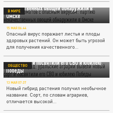
Тонны томатов с опасным вирусом: партию
некачественных овощей обнаружили в
В МИРЕ
Омске
15 МАЯ 06:44
Опасный вирус поражает листья и плоды
здоровых растений. Он может быть угрозой
для получения качественного...
Томат "Снаряд": уральские аграрии вывели
новый сорт и посвятили его СВО и юбилею
ОБЩЕСТВО
Победы
13 МАЯ 07:37
Новый гибрид растения получил необычное
название. Сорт, по словам аграриев,
отличается высокой...