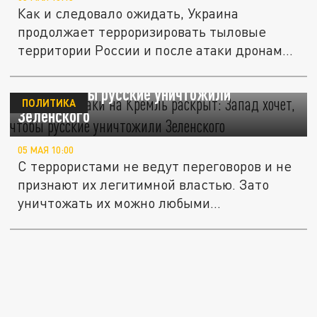
Как и следовало ожидать, Украина
продолжает терроризировать тыловые
территории России и после атаки дронами
на...
Замысел атаки на Кремль раскрыт: Запад
хочет, чтобы русские уничтожили
ПОЛИТИКА
Зеленского
05 МАЯ 10:00
С террористами не ведут переговоров и не
признают их легитимной властью. Зато
уничтожать их можно любыми...