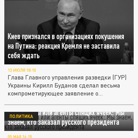
Киев признался в организациях покушения
на Путина: реакция Кремля не заставила
себя ждать
13 ИЮЛЯ 18:10
Глава Главного управления разведки (ГУР)
Украины Кирилл Буданов сделал весьма
компрометирующее заявление о...
Диверсанты или агенты спящих ячеек: Мы
ПОЛИТИКА
знаем, кто заказал русского президента
05 МАЯ 16:15