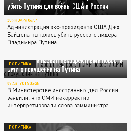
убить Путина для войны США и России
28 ЯНВАРЯ 06:54
Администрация экс-президента США Джо
Байдена пыталась убить русского лидера
Владимира Путина.
МИД России назвал некорректными новости
ПОЛИТИКА
СМИ о покушении на Путина
07 АВГУСТА 05:38
В Министерстве иностранных дел России
заявили, что СМИ некорректно
интерпретировали слова замминистра...
ПОЛИТИКА